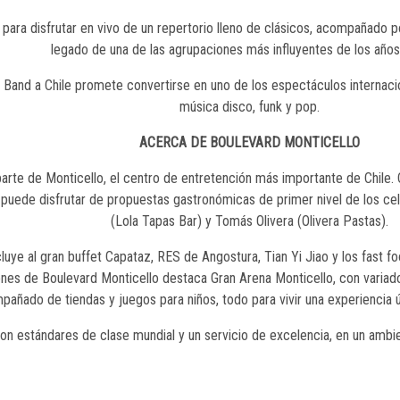
d para disfrutar en vivo de un repertorio lleno de clásicos, acompañado 
legado de una de las agrupaciones más influyentes de los años
 Band a Chile promete convertirse en uno de los espectáculos internaci
música disco, funk y pop.
ACERCA DE BOULEVARD MONTICELLO
arte de Monticello, el centro de entretención más importante de Chile.
 puede disfrutar de propuestas gastronómicas de primer nivel de los cele
(Lola Tapas Bar) y Tomás Olivera (Olivera Pastas).
uye al gran buffet Capataz, RES de Angostura, Tian Yi Jiao y los fast f
ones de Boulevard Monticello destaca Gran Arena Monticello, con varia
mpañado de tiendas y juegos para niños, todo para vivir una experiencia 
 con estándares de clase mundial y un servicio de excelencia, en un ambi