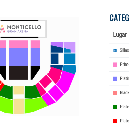
CATEG
Lugar
Sill
Prim
Plat
Blac
Plate
Plat