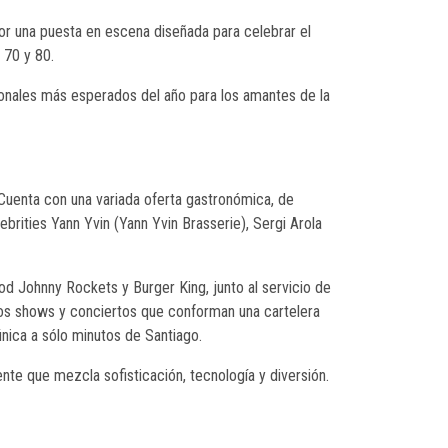
por una puesta en escena diseñada para celebrar el
 70 y 80.
onales más esperados del año para los amantes de la
 Cuenta con una variada oferta gastronómica, de
brities Yann Yvin (Yann Yvin Brasserie), Sergi Arola
ood Johnny Rockets y Burger King, junto al servicio de
dos shows y conciertos que conforman una cartelera
única a sólo minutos de Santiago.
ente que mezcla sofisticación, tecnología y diversión.