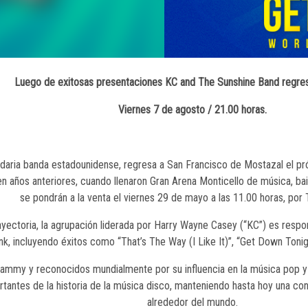
Luego de exitosas presentaciones KC and The Sunshine Band regres
Viernes 7 de agosto / 21.00 horas.
aria banda estadounidense, regresa a San Francisco de Mostazal el próx
n años anteriores, cuando llenaron Gran Arena Monticello de música, bai
se pondrán a la venta el viernes 29 de mayo a las 11.00 horas, por
ectoria, la agrupación liderada por Harry Wayne Casey (“KC”) es respo
k, incluyendo éxitos como “That’s The Way (I Like It)”, “Get Down Tonigh
ammy y reconocidos mundialmente por su influencia en la música pop y
antes de la historia de la música disco, manteniendo hasta hoy una con
alrededor del mundo.