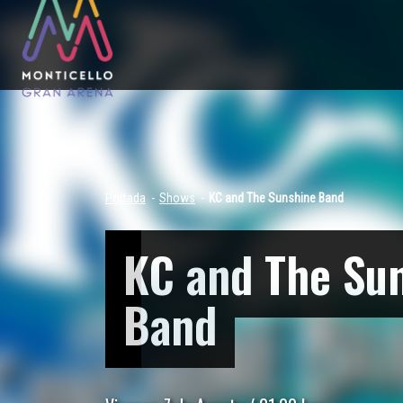
Portada
Shows
KC and The Sunshine Band
KC and The Su
Band