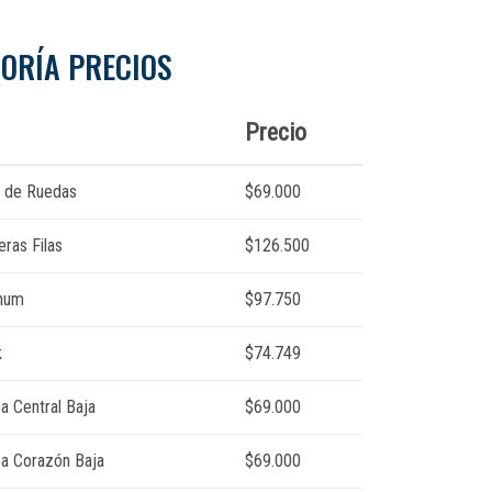
ORÍA PRECIOS
Precio
as de Ruedas
$69.000
eras Filas
$126.500
inum
$97.750
k
$74.749
a Central Baja
$69.000
ea Corazón Baja
$69.000