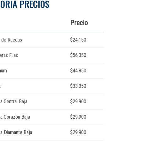
ORÍA PRECIOS
Precio
as de Ruedas
$24.150
eras Filas
$56.350
inum
$44.850
k
$33.350
a Central Baja
$29.900
ea Corazón Baja
$29.900
ea Diamante Baja
$29.900