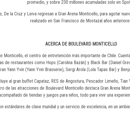
promedio, y sobre 230 millones acumuladas solo en Spoti
 De la Cruz y Leiva regresan a Gran Arena Monticello, para agotar nue
realizado en San Francisco de Mostazal años anteriore
ACERCA DE BOULEVARD MONTICELLO
e Monticello, el centro de entretención más importante de Chile. Cuent
as de restaurantes como Hops (Carolina Bazán) y Black Bar (Daniel Gre
guran Yann Yvin (Yann Yvin Brasserie), Sergi Arola (Lola Tapas Bar) y Ben
luye al gran buffet Capataz, RES de Angostura, Pescador Limeño, Tian Y
ntro de las atracciones de Boulevard Monticello destaca Gran Arena Mon
acompañado de tiendas y juegos para niños, todo para vivir una experien
 con estándares de clase mundial y un servicio de excelencia, en un ambie