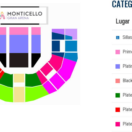
CATEG
Lugar
Sill
Prim
Plat
Blac
Plate
Plat
Plat